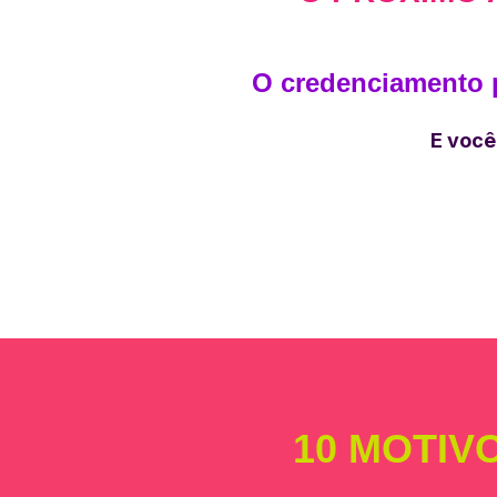
O credenciamento 
E você
10 MOTIV