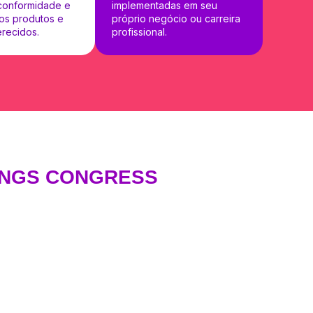
conformidade e
implementadas em seu
os produtos e
próprio negócio ou carreira
erecidos.
profissional.
TINGS CONGRESS