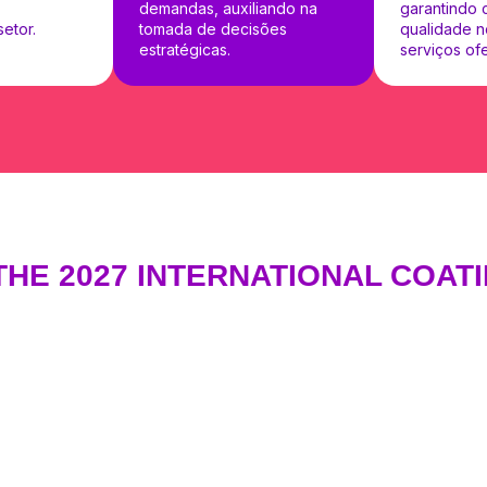
demandas, auxiliando na
garantindo 
setor.
tomada de decisões
qualidade n
estratégicas.
serviços of
HE 2027 INTERNATIONAL COA