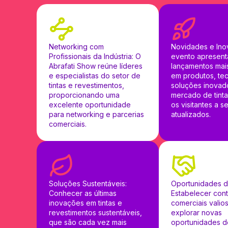
Networking com
Novidades e Ino
Profissionais da Indústria: O
evento apresent
Abrafati Show reúne líderes
lançamentos mai
e especialistas do setor de
em produtos, tec
tintas e revestimentos,
soluções inovad
proporcionando uma
mercado de tinta
excelente oportunidade
os visitantes a 
para networking e parcerias
atualizados.
comerciais.
Soluções Sustentáveis:
Oportunidades d
Conhecer as últimas
Estabelecer cont
inovações em tintas e
comerciais valio
revestimentos sustentáveis,
explorar novas
que são cada vez mais
oportunidades d