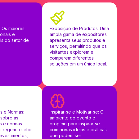
: Os maiores
Exposição de Produtos: Uma
ionais e
ampla gama de expositores
is do setor de
apresenta seus produtos e
serviços, permitindo que os
visitantes explorem e
comparem diferentes
soluções em um único local.
es e Normas:
Inspirar-se e Motivar-se: O
 sobre as
ambiente do evento é
es e normas
propício para inspirar-se
e regem o setor
com novas ideias e práticas
revestimentos,
que podem ser