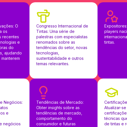
vações: O
Congresso Internacional de
Expositores
a os
Tintas: Uma série de
players nac
s recentes
palestras com especialistas
internaciona
nologias e
renomados sobre as
tintas.
oras do
tendências do setor, novas
s, ajudando
tecnologias,
se manterem
sustentabilidade e outros
temas relevantes.
e Negócios:
Tendências de Mercado:
Certificaçõ
atos
Obter insights sobre as
Atualizar-se
sos e
tendências de mercado,
certificaçõ
comportamento do
técnicas qu
e negócios
consumidor e futuras
de tintas e 