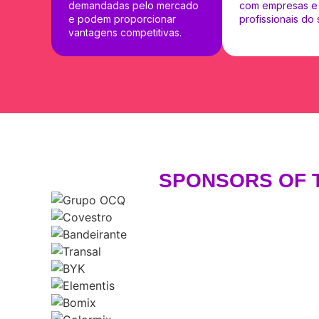
demandadas pelo mercado
com empresas e
e podem proporcionar
profissionais do 
vantagens competitivas.
SPONSORS OF T